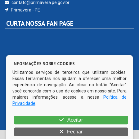
INFORMAÇÕES SOBRE COOKIES
Utilizamos serviços de terceiros que utilizam cookies.
Essas ferramentas nos ajudam a oferecer uma melhor
© Copyright 2026 Prefeitura Municipal de Primavera | Todos
experiência de navegação. Ao clicar no botão “Aceitar”
os direitos reservados | CMS código aberto WordPress
você concorda com o uso de cookies em nosso site. Para
maiores informações, acesse a nossa
Política de
Privacidade
.
Aceitar
Fechar