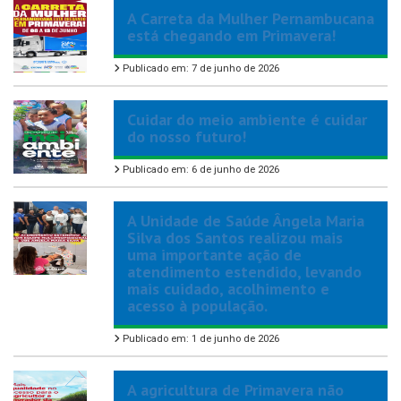
A Carreta da Mulher Pernambucana
está chegando em Primavera!
Publicado em: 7 de junho de 2026
Cuidar do meio ambiente é cuidar
do nosso futuro!
Publicado em: 6 de junho de 2026
A Unidade de Saúde Ângela Maria
Silva dos Santos realizou mais
uma importante ação de
atendimento estendido, levando
mais cuidado, acolhimento e
acesso à população.
Publicado em: 1 de junho de 2026
A agricultura de Primavera não