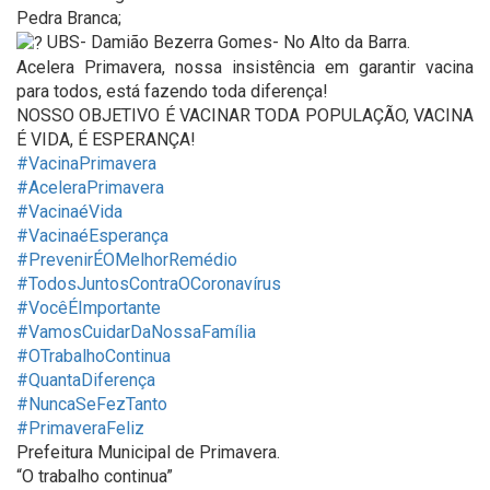
Pedra Branca;
UBS- Damião Bezerra Gomes- No Alto da Barra.
Acelera Primavera, nossa insistência em garantir vacina
para todos, está fazendo toda diferença!
NOSSO OBJETIVO É VACINAR TODA POPULAÇÃO, VACINA
É VIDA, É ESPERANÇA!
#VacinaPrimavera
#AceleraPrimavera
#VacinaéVida
#VacinaéEsperança
#PrevenirÉOMelhorRemédio
#TodosJuntosContraOCoronavírus
#VocêÉImportante
#VamosCuidarDaNossaFamília
#OTrabalhoContinua
#QuantaDiferença
#NuncaSeFezTanto
#PrimaveraFeliz
Prefeitura Municipal de Primavera.
“O trabalho continua”