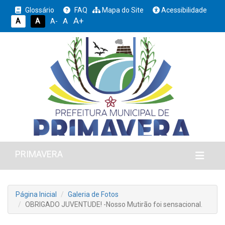
Glossário
FAQ
Mapa do Site
Acessibilidade
A+
A
A
A
A-
PRIMAVERA
Página Inicial
Galeria de Fotos
OBRIGADO JUVENTUDE! -Nosso Mutirão foi sensacional.