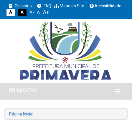
Glossário
FAQ
Mapa do Site
Acessibilidade
A+
A
A
A
A-
PRIMAVERA
Página Inicial