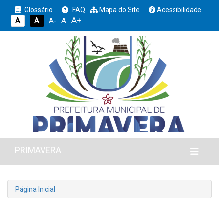
Glossário
FAQ
Mapa do Site
Acessibilidade
A+
A
A
A
A-
PRIMAVERA
Página Inicial