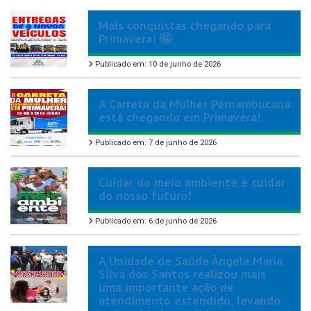
Mais conquistas chegando para
Primavera! 🤩
Publicado em: 10 de junho de 2026
A Carreta da Mulher Pernambucana
está chegando em Primavera!
Publicado em: 7 de junho de 2026
Cuidar do meio ambiente é cuidar
do nosso futuro!
Publicado em: 6 de junho de 2026
A Unidade de Saúde Ângela Maria
Silva dos Santos realizou mais
uma importante ação de
atendimento estendido, levando