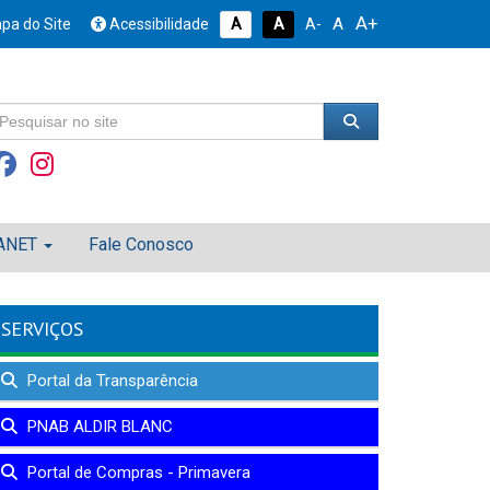
A+
A
pa do Site
Acessibilidade
A
A
A-
ANET
Fale Conosco
SERVIÇOS
Portal da Transparência
PNAB ALDIR BLANC
Portal de Compras - Primavera