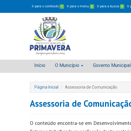
Ir para o conteúdo
Ir para o menu
Ir para a busca
Ir
1
2
3
Início
O Município
Governo Municipal
Página Inicial
Assessoria de Comunicação
Assessoria de Comunicaçã
O conteúdo encontra-se em Desenvolviment