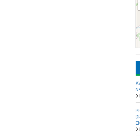
A
N
P
D
E