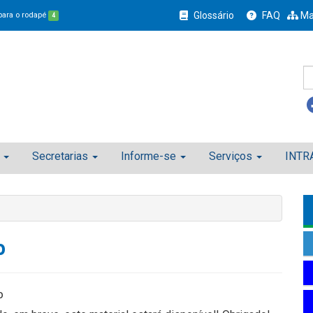
Glossário
FAQ
Ma
 para o rodapé
4
Secretarias
Informe-se
Serviços
INTR
o
o