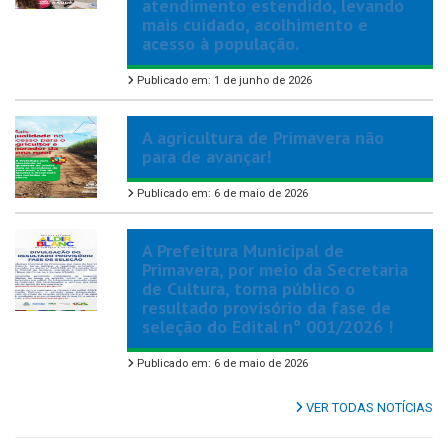
atendimento estendido, levando
mais cuidado, acolhimento e
acesso à população.
Publicado em: 1 de junho de 2026
A agricultura de Primavera não
para de avançar!
Publicado em: 6 de maio de 2026
A Prefeitura Municipal de
Primavera, por meio da Secretaria
de Cultura, torna público o
resultado provisório da fase de
seleção do Edital nº 001/2026 !
Publicado em: 6 de maio de 2026
VER TODAS NOTÍCIAS