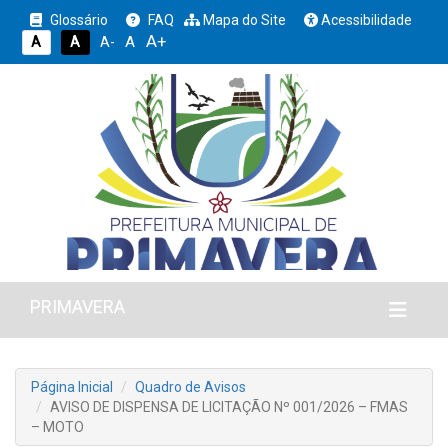
Glossário
FAQ
Mapa do Site
Acessibilidade
A+
A
A
A
A-
PRIMAVERA
Página Inicial
Quadro de Avisos
AVISO DE DISPENSA DE LICITAÇÃO Nº 001/2026 – FMAS
– MOTO