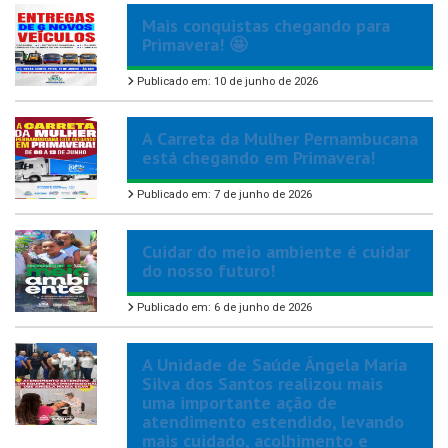
Mais conquistas chegando para
Primavera! 🤩
Publicado em: 10 de junho de 2026
A Carreta da Mulher Pernambucana
está chegando em Primavera!
Publicado em: 7 de junho de 2026
Cuidar do meio ambiente é cuidar
do nosso futuro!
Publicado em: 6 de junho de 2026
A Unidade de Saúde Ângela Maria
Silva dos Santos realizou mais
uma importante ação de
atendimento estendido, levando
mais cuidado, acolhimento e