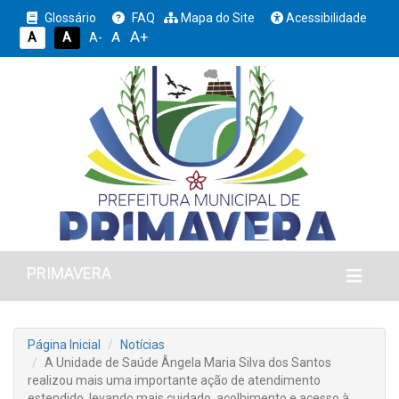
Glossário
FAQ
Mapa do Site
Acessibilidade
A+
A
A
A
A-
PRIMAVERA
Página Inicial
Notícias
A Unidade de Saúde Ângela Maria Silva dos Santos
realizou mais uma importante ação de atendimento
estendido, levando mais cuidado, acolhimento e acesso à