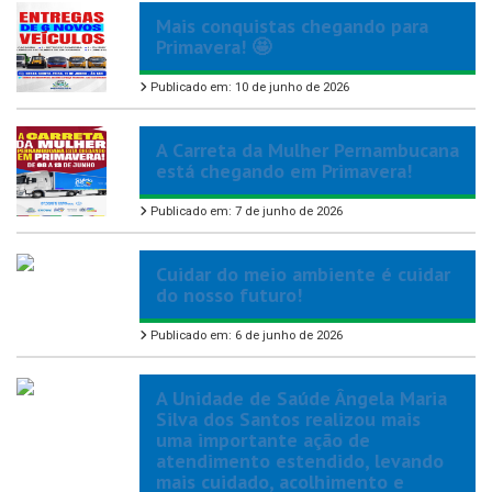
Mais conquistas chegando para
Primavera! 🤩
Publicado em: 10 de junho de 2026
A Carreta da Mulher Pernambucana
está chegando em Primavera!
Publicado em: 7 de junho de 2026
Cuidar do meio ambiente é cuidar
do nosso futuro!
Publicado em: 6 de junho de 2026
A Unidade de Saúde Ângela Maria
Silva dos Santos realizou mais
uma importante ação de
atendimento estendido, levando
mais cuidado, acolhimento e