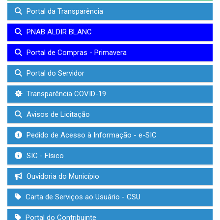
Portal da Transparência
PNAB ALDIR BLANC
Portal de Compras - Primavera
Portal do Servidor
Transparência COVID-19
Avisos de Licitação
Pedido de Acesso à Informação - e-SIC
SIC - Físico
Ouvidoria do Município
Carta de Serviços ao Usuário - CSU
Portal do Contribuinte