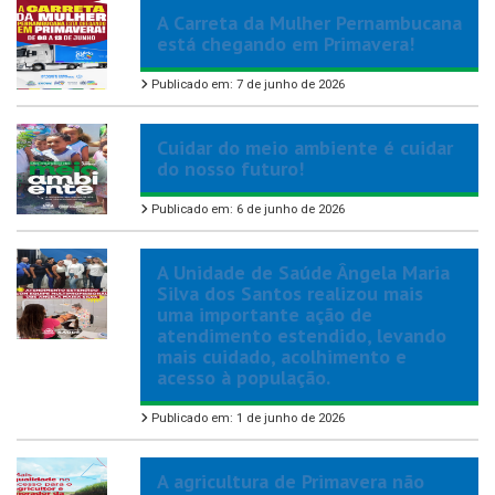
A Carreta da Mulher Pernambucana
está chegando em Primavera!
Publicado em: 7 de junho de 2026
Cuidar do meio ambiente é cuidar
do nosso futuro!
Publicado em: 6 de junho de 2026
A Unidade de Saúde Ângela Maria
Silva dos Santos realizou mais
uma importante ação de
atendimento estendido, levando
mais cuidado, acolhimento e
acesso à população.
Publicado em: 1 de junho de 2026
A agricultura de Primavera não