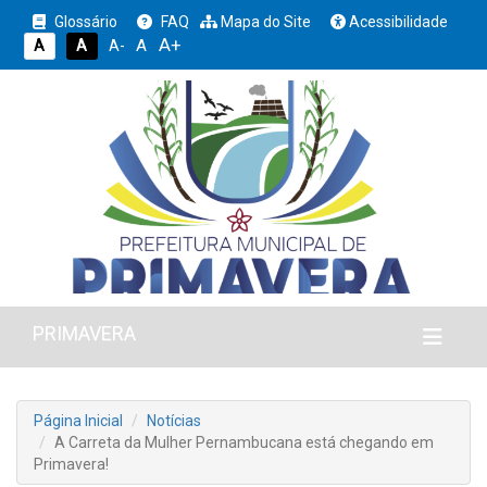
Glossário
FAQ
Mapa do Site
Acessibilidade
A+
A
A
A
A-
PRIMAVERA
Página Inicial
Notícias
A Carreta da Mulher Pernambucana está chegando em
Primavera!