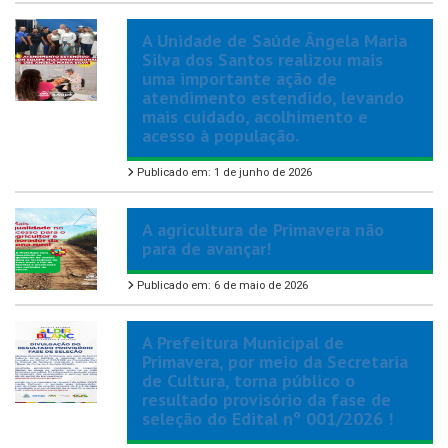
A Unidade de Saúde Ângela Maria
Silva dos Santos realizou mais
uma importante ação de
atendimento estendido, levando
mais cuidado, acolhimento e
acesso à população.
Publicado em: 1 de junho de 2026
A agricultura de Primavera não
para de avançar!
Publicado em: 6 de maio de 2026
A Prefeitura Municipal de
Primavera, por meio da Secretaria
de Cultura, torna público o
resultado provisório da fase de
seleção do Edital nº 001/2026 !