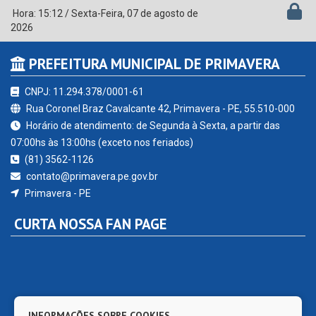
Hora:
15:12
/
Sexta-Feira
,
07 de agosto de
2026
PREFEITURA MUNICIPAL DE PRIMAVERA
CNPJ: 11.294.378/0001-61
Rua Coronel Braz Cavalcante 42, Primavera - PE, 55.510-000
Horário de atendimento: de Segunda à Sexta, a partir das
07:00hs às 13:00hs (exceto nos feriados)
(81) 3562-1126
contato@primavera.pe.gov.br
Primavera - PE
CURTA NOSSA FAN PAGE
INFORMAÇÕES SOBRE COOKIES