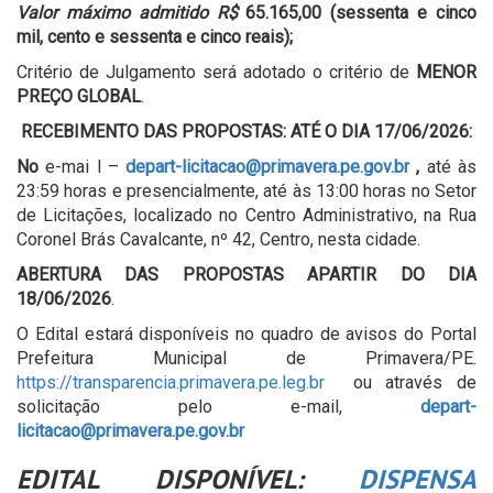
Valor máximo admitido R$
65.165,00 (sessenta e cinco
mil, cento e sessenta e cinco reais);
Critério de Julgamento será adotado o critério de
MENOR
PREÇO GLOBAL
.
RECEBIMENTO DAS PROPOSTAS: ATÉ O DIA 17/06/2026:
No
e-mai l –
depart-licitacao@primavera.pe.gov.br
,
até às
23:59 horas e presencialmente, até às 13:00 horas no Setor
de Licitações, localizado no Centro Administrativo, na Rua
Coronel Brás Cavalcante, nº 42, Centro, nesta cidade.
ABERTURA DAS PROPOSTAS APARTIR DO DIA
18/06/2026
.
O Edital estará disponíveis no quadro de avisos do Portal
Prefeitura Municipal de Primavera/PE.
https://transparencia.primavera.pe.leg.br
ou através de
solicitação pelo e-mail,
depart-
licitacao@primavera.pe.gov.br
EDITAL DISPONÍVEL:
DISPENSA