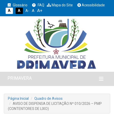
Glossário
FAQ
Mapa do Site
Acessibilidade
A+
A
A
A
A-
PRIMAVERA
Página Inicial
Quadro de Avisos
AVISO DE DISPENSA DE LICITAÇÃO Nº 010/2026 – PMP
(CONTENTORES DE LIXO)