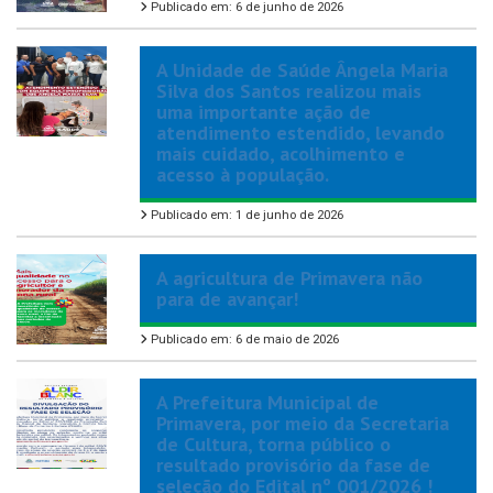
Publicado em: 6 de junho de 2026
A Unidade de Saúde Ângela Maria
Silva dos Santos realizou mais
uma importante ação de
atendimento estendido, levando
mais cuidado, acolhimento e
acesso à população.
Publicado em: 1 de junho de 2026
A agricultura de Primavera não
para de avançar!
Publicado em: 6 de maio de 2026
A Prefeitura Municipal de
Primavera, por meio da Secretaria
de Cultura, torna público o
resultado provisório da fase de
seleção do Edital nº 001/2026 !