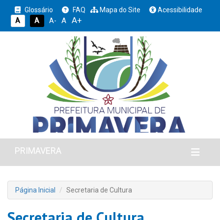
Glossário
FAQ
Mapa do Site
Acessibilidade
A+
A
A
A
A-
PRIMAVERA
Página Inicial
Secretaria de Cultura
Secretaria de Cultura