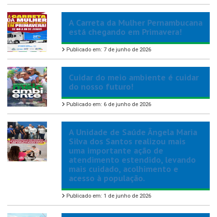
A Carreta da Mulher Pernambucana
está chegando em Primavera!
Publicado em: 7 de junho de 2026
Cuidar do meio ambiente é cuidar
do nosso futuro!
Publicado em: 6 de junho de 2026
A Unidade de Saúde Ângela Maria
Silva dos Santos realizou mais
uma importante ação de
atendimento estendido, levando
mais cuidado, acolhimento e
acesso à população.
Publicado em: 1 de junho de 2026