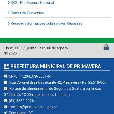
SICONFI - Tesouro Nacional
Consultar Convênios
Receber Informações sobre novos Repasses
Hora:
09:09
/
Quinta-Feira
,
06 de agosto
de 2026
PREFEITURA MUNICIPAL DE PRIMAVERA
CNPJ: 11.294.378/0001-61
Rua Coronel Braz Cavalcante 42, Primavera - PE, 55.510-000
Horário de atendimento: de Segunda à Sexta, a partir das
07:00hs às 13:00hs (exceto nos feriados)
(81) 3562-1126
contato@primavera.pe.gov.br
Primavera - PE