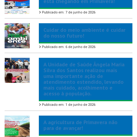
está chegando em Primavera!
Publicado em: 7 de junho de 2026
Cuidar do meio ambiente é cuidar
do nosso futuro!
Publicado em: 6 de junho de 2026
A Unidade de Saúde Ângela Maria
Silva dos Santos realizou mais
uma importante ação de
atendimento estendido, levando
mais cuidado, acolhimento e
acesso à população.
Publicado em: 1 de junho de 2026
A agricultura de Primavera não
para de avançar!