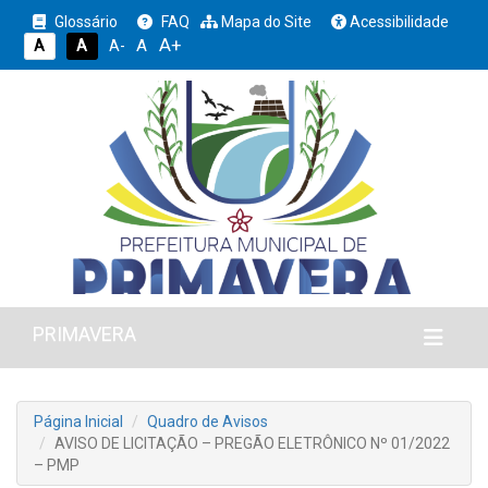
Glossário
FAQ
Mapa do Site
Acessibilidade
A+
A
A
A
A-
PRIMAVERA
Página Inicial
Quadro de Avisos
AVISO DE LICITAÇÃO – PREGÃO ELETRÔNICO Nº 01/2022
– PMP