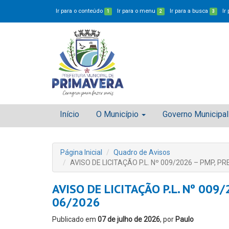
Ir para o conteúdo
Ir para o menu
Ir para a busca
Ir
1
2
3
Início
O Município
Governo Municipal
Página Inicial
Quadro de Avisos
AVISO DE LICITAÇÃO P.L. Nº 009/2026 – PMP, P
AVISO DE LICITAÇÃO P.L. Nº 009
06/2026
Publicado em
07 de julho de 2026
, por
Paulo