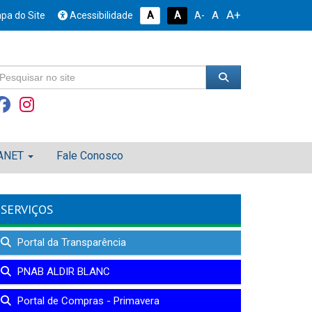
A+
A
pa do Site
Acessibilidade
A
A
A-
ANET
Fale Conosco
SERVIÇOS
Portal da Transparência
PNAB ALDIR BLANC
Portal de Compras - Primavera