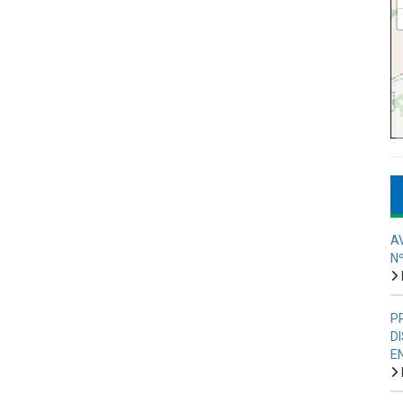
A
N
P
D
E