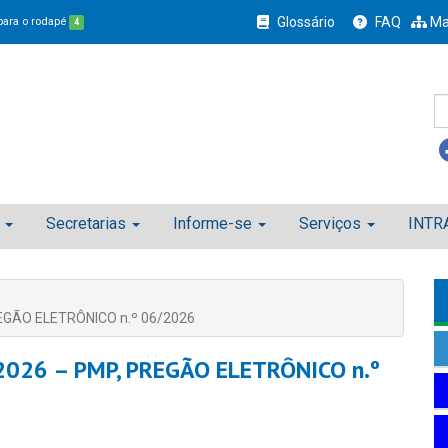
Glossário
FAQ
Ma
 para o rodapé
4
Secretarias
Informe-se
Serviços
INTR
REGÃO ELETRÔNICO n.º 06/2026
/2026 – PMP, PREGÃO ELETRÔNICO n.º