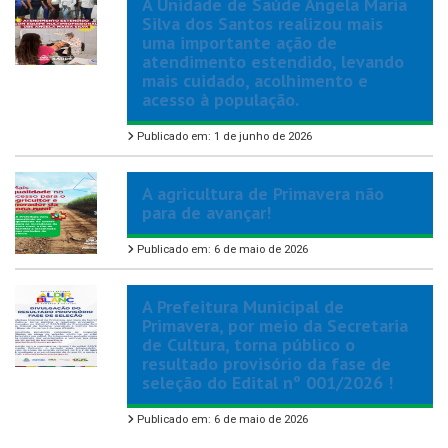
A Unidade de Saúde Ângela Maria
Silva dos Santos realizou mais
uma importante ação de
atendimento estendido, levando
mais cuidado, acolhimento e
acesso à população.
Publicado em: 1 de junho de 2026
A agricultura de Primavera não
para de avançar!
Publicado em: 6 de maio de 2026
A Prefeitura Municipal de
Primavera, por meio da Secretaria
de Cultura, torna público o
resultado provisório da fase de
seleção do Edital nº 001/2026 !
Publicado em: 6 de maio de 2026