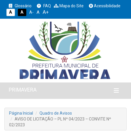
Glossário
FAQ
Mapa do Site
Acessibilidade
A+
A
A
A
A-
PRIMAVERA
Página Inicial
Quadro de Avisos
AVISO DE LICITAÇÃO – PL Nº 04/2023 – CONVITE Nº
02/2023