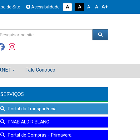
A+
A
pa do Site
Acessibilidade
A
A
A-
ANET
Fale Conosco
SERVIÇOS
Portal da Transparência
PNAB ALDIR BLANC
Portal de Compras - Primavera