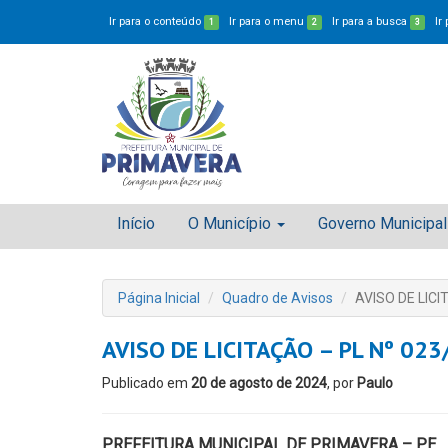
Ir para o conteúdo
Ir para o menu
Ir para a busca
Ir
1
2
3
Início
O Município
Governo Municipal
Página Inicial
Quadro de Avisos
AVISO DE LICI
AVISO DE LICITAÇÃO – PL Nº 02
Publicado em
20 de agosto de 2024
, por
Paulo
PREFEITURA MUNICIPAL DE PRIMAVERA – PE