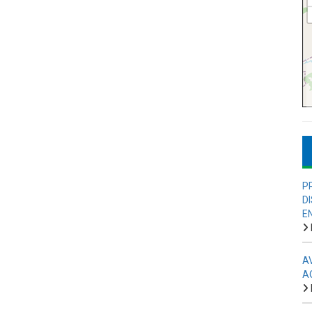
P
D
E
A
A