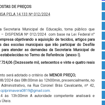
OSTAS DE PREÇOS
SA PELA 14.133 Nº 012/2024
ecretaria Municipal de Educação, torna público que
4 – DISPENSA Nº 012/2024 com base na Lei Federal n°
mpresa objetivando a aquisição de tecidos, artigos para
s das escolas municipais que irão participar do Desfile
para atender as demandas da Secretaria Municipal de
estabelecidas no Termo de Referência (anexo I).
.724,06 (Dezessete mil, setecentos e vinte e quatro reais
nto será adotado o critério de
MENOR PREÇO;
08/2024 das 08h:00min às 12h00min, presencialmente, no
 Administrativo, na Rua Coronel Brás Cavalcante, nº 42,
–
cplprimavera0819@gmail.com
.
4 às 13h:00min A autoridade competente analisará e
 Úteis.