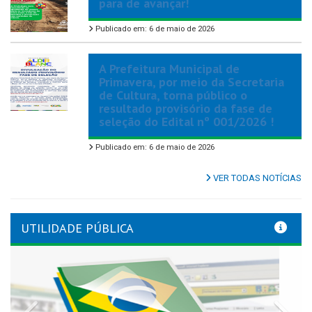
para de avançar!
Publicado em: 6 de maio de 2026
A Prefeitura Municipal de
Primavera, por meio da Secretaria
de Cultura, torna público o
resultado provisório da fase de
seleção do Edital nº 001/2026 !
Publicado em: 6 de maio de 2026
VER TODAS NOTÍCIAS
UTILIDADE PÚBLICA
Previous
Nex