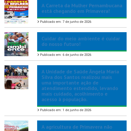
A Carreta da Mulher Pernambucana
está chegando em Primavera!
Publicado em: 7 de junho de 2026
Cuidar do meio ambiente é cuidar
do nosso futuro!
Publicado em: 6 de junho de 2026
A Unidade de Saúde Ângela Maria
Silva dos Santos realizou mais
uma importante ação de
atendimento estendido, levando
mais cuidado, acolhimento e
acesso à população.
Publicado em: 1 de junho de 2026
A agricultura de Primavera não