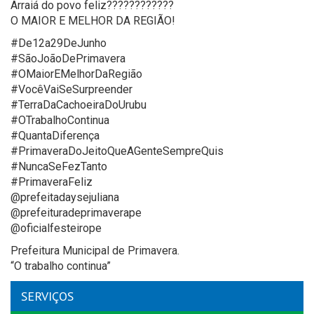
Arraiá do povo feliz????????????
O MAIOR E MELHOR DA REGIÃO!
#De12a29DeJunho
#SãoJoãoDePrimavera
#OMaiorEMelhorDaRegião
#VocêVaiSeSurpreender
#TerraDaCachoeiraDoUrubu
#OTrabalhoContinua
#QuantaDiferença
#PrimaveraDoJeitoQueAGenteSempreQuis
#NuncaSeFezTanto
#PrimaveraFeliz
@prefeitadaysejuliana
@prefeituradeprimaverape
@oficialfesteirope
Prefeitura Municipal de Primavera.
“O trabalho continua”
SERVIÇOS