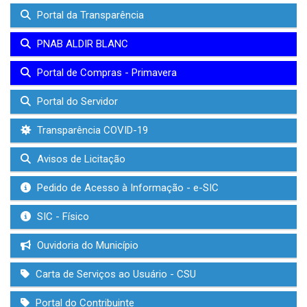
Portal da Transparência
PNAB ALDIR BLANC
Portal de Compras - Primavera
Portal do Servidor
Transparência COVID-19
Avisos de Licitação
Pedido de Acesso à Informação - e-SIC
SIC - Físico
Ouvidoria do Município
Carta de Serviços ao Usuário - CSU
Portal do Contribuinte