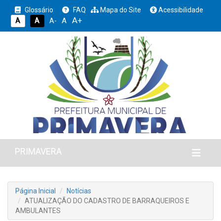
Glossário
FAQ
Mapa do Site
Acessibilidade
A+
A
A
A
A-
PRIMAVERA
Página Inicial
Notícias
ATUALIZAÇÃO DO CADASTRO DE BARRAQUEIROS E
AMBULANTES