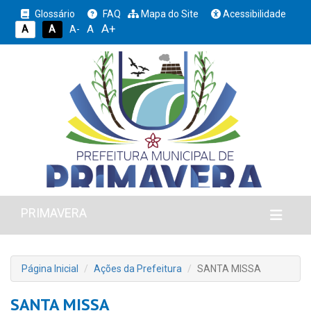
Glossário
FAQ
Mapa do Site
Acessibilidade
A+
A
A
A
A-
PRIMAVERA
Página Inicial
Ações da Prefeitura
SANTA MISSA
SANTA MISSA