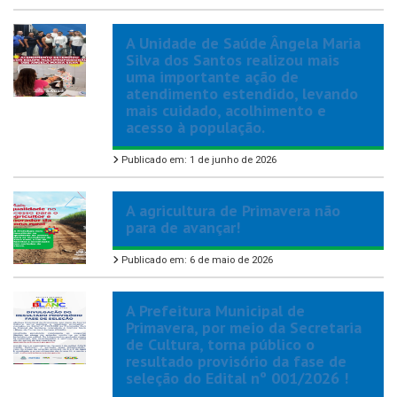
A Unidade de Saúde Ângela Maria
Silva dos Santos realizou mais
uma importante ação de
atendimento estendido, levando
mais cuidado, acolhimento e
acesso à população.
Publicado em: 1 de junho de 2026
A agricultura de Primavera não
para de avançar!
Publicado em: 6 de maio de 2026
A Prefeitura Municipal de
Primavera, por meio da Secretaria
de Cultura, torna público o
resultado provisório da fase de
seleção do Edital nº 001/2026 !