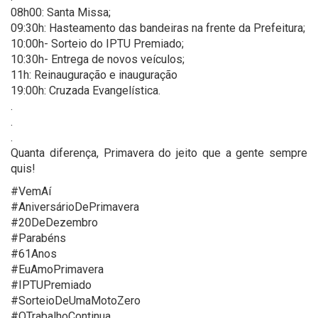
08h00: Santa Missa;
09:30h: Hasteamento das bandeiras na frente da Prefeitura;
10:00h- Sorteio do IPTU Premiado;
10:30h- Entrega de novos veículos;
11h: Reinauguração e inauguração
19:00h: Cruzada Evangelística.
.
.
.
Quanta diferença, Primavera do jeito que a gente sempre
quis!
#VemAí
#AniversárioDePrimavera
#20DeDezembro
#Parabéns
#61Anos
#EuAmoPrimavera
#IPTUPremiado
#SorteioDeUmaMotoZero
#OTrabalhoContinua