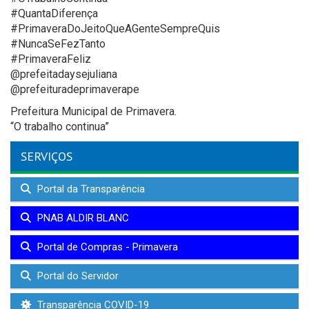
#QuantaDiferença
#PrimaveraDoJeitoQueAGenteSempreQuis
#NuncaSeFezTanto
#PrimaveraFeliz
@prefeitadaysejuliana
@prefeituradeprimaverape
Prefeitura Municipal de Primavera.
“O trabalho continua”
SERVIÇOS
Portal da Transparência
PNAB ALDIR BLANC
Portal de Compras - Primavera
Portal do Servidor
Transparência COVID-19