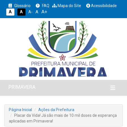
Glossário
FAQ
Mapa do Site
Acessibilidade
A+
A
A
A
A-
PRIMAVERA
Página Inicial
Ações da Prefeitura
Placar da Vida! Já são mais de 10 mil doses de esperança
aplicadas em Primavera!