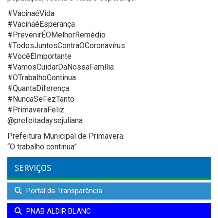
#VacinaéVida
#VacinaéEsperança
#PrevenirÉOMelhorRemédio
#TodosJuntosContraOCoronavírus
#VocêÉImportante
#VamosCuidarDaNossaFamília
#OTrabalhoContinua
#QuantaDiferença
#NuncaSeFezTanto
#PrimaveraFeliz
@prefeitadaysejuliana
Prefeitura Municipal de Primavera.
“O trabalho continua”
SERVIÇOS
Portal da Transparência
PNAB ALDIR BLANC