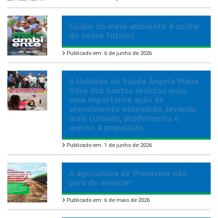
Cuidar do meio ambiente é cuidar
do nosso futuro!
Publicado em: 6 de junho de 2026
A Unidade de Saúde Ângela Maria
Silva dos Santos realizou mais
uma importante ação de
atendimento estendido, levando
mais cuidado, acolhimento e
acesso à população.
Publicado em: 1 de junho de 2026
A agricultura de Primavera não
para de avançar!
Publicado em: 6 de maio de 2026