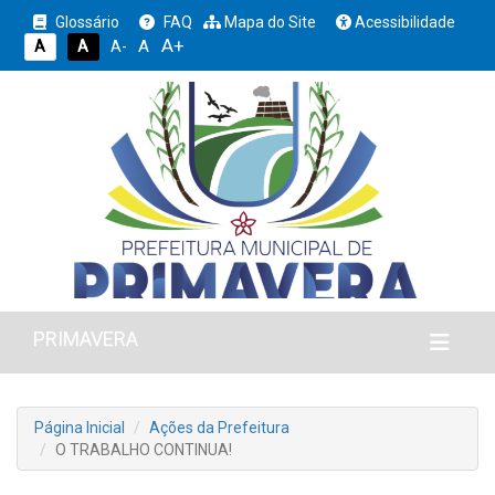
Glossário
FAQ
Mapa do Site
Acessibilidade
A+
A
A
A
A-
PRIMAVERA
Página Inicial
Ações da Prefeitura
O TRABALHO CONTINUA!