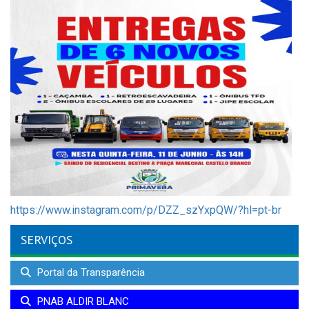
https://www.instagram.com/p/DZZ_szYxpQW/?hl=pt-br
SERVIÇOS
Portal da Transparência
PNAB ALDIR BLANC