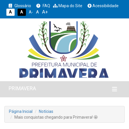
Glossário
FAQ
Mapa do Site
Acessibilidade
A+
A
A
A
A-
PRIMAVERA
Página Inicial
Notícias
Mais conquistas chegando para Primavera! 🤩