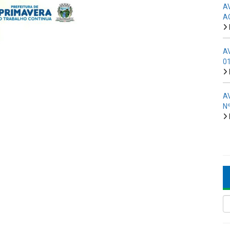
A
A
A
0
A
N