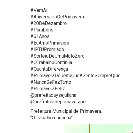
#VemAí
#AniversárioDePrimavera
#20DeDezembro
#Parabéns
#61Anos
#EuAmoPrimavera
#IPTUPremiado
#SorteioDeUmaMotoZero
#OTrabalhoContinua
#QuantaDiferença
#PrimaveraDoJeitoQueAGenteSempreQuis
#NuncaSeFezTanto
#PrimaveraFeliz
@prefeitadaysejuliana
@prefeituradeprimaverape
Prefeitura Municipal de Primavera.
“O trabalho continua”