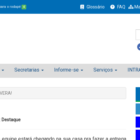
Glossário
FAQ
Ma
 para o rodapé
4
Secretarias
Informe-se
Serviços
INTR
VERA!
:
Destaque
 equipe estará chegando na sua casa pra fazer a entrega