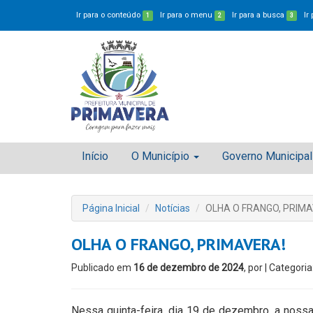
Ir para o conteúdo
Ir para o menu
Ir para a busca
Ir
1
2
3
Início
O Município
Governo Municipal
Página Inicial
Notícias
OLHA O FRANGO, PRIMA
OLHA O FRANGO, PRIMAVERA!
Publicado em
16 de dezembro de 2024
, por
| Categoria
Nessa quinta-feira, dia 19 de dezembro, a nossa