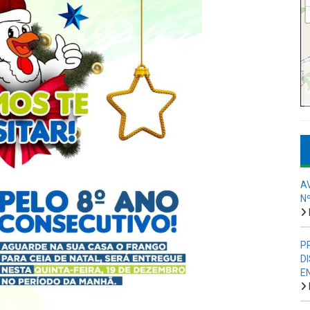
A
N
P
D
E