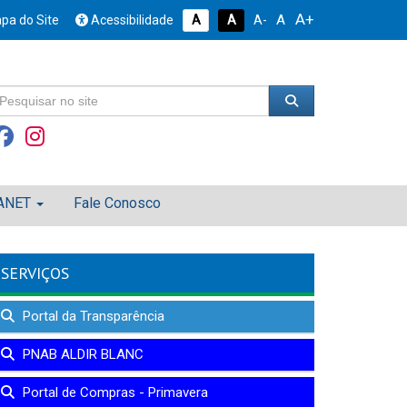
A+
A
pa do Site
Acessibilidade
A
A
A-
ANET
Fale Conosco
SERVIÇOS
Portal da Transparência
PNAB ALDIR BLANC
Portal de Compras - Primavera