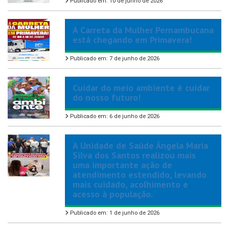
Publicado em: 10 de junho de 2026
A Carreta da Mulher Pernambucana
está chegando em Primavera!
Publicado em: 7 de junho de 2026
Cuidar do meio ambiente é cuidar
do nosso futuro!
Publicado em: 6 de junho de 2026
A Unidade de Saúde Ângela Maria
Silva dos Santos realizou mais
uma importante ação de
atendimento estendido, levando
mais cuidado, acolhimento e
acesso à população.
Publicado em: 1 de junho de 2026