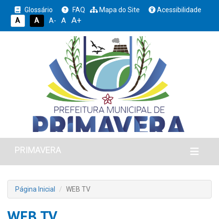
Glossário
FAQ
Mapa do Site
Acessibilidade
A+
A
A
A
A-
PRIMAVERA
Página Inicial
WEB TV
WEB TV