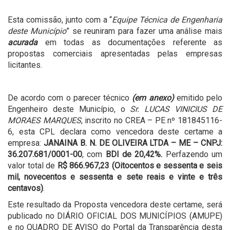
Esta comissão, junto com a “
Equipe Técnica de Engenharia
deste Município
” se reuniram para fazer uma análise mais
acurada
em todas as documentações referente as
propostas comerciais apresentadas pelas empresas
licitantes.
De acordo com o parecer técnico
(em anexo)
emitido pelo
Engenheiro deste Município, o
Sr. LUCAS VINICIUS DE
MORAES MARQUES
, inscrito no CREA – PE nº 181845116-
6, esta CPL declara como vencedora deste certame a
empresa:
JANAINA B. N. DE OLIVEIRA LTDA – ME – CNPJ:
36.207.681/0001-00
, com
BDI de 20,42%.
Perfazendo um
valor total de
R$ 866.967,23 (Oitocentos e sessenta e seis
mil, novecentos e sessenta e sete reais e vinte e três
centavos)
.
Este resultado da Proposta vencedora deste certame, será
publicado no DIÁRIO OFICIAL DOS MUNICÍPIOS (AMUPE)
e no QUADRO DE AVISO do Portal da Transparência desta