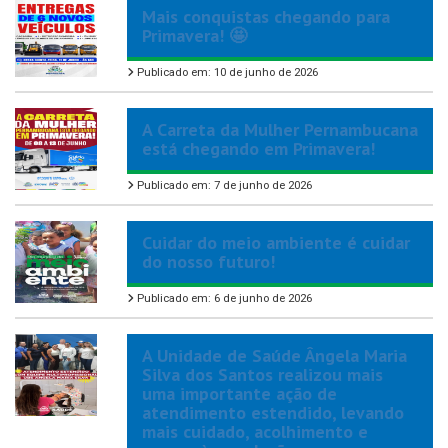
Mais conquistas chegando para
Primavera! 🤩
Publicado em: 10 de junho de 2026
A Carreta da Mulher Pernambucana
está chegando em Primavera!
Publicado em: 7 de junho de 2026
Cuidar do meio ambiente é cuidar
do nosso futuro!
Publicado em: 6 de junho de 2026
A Unidade de Saúde Ângela Maria
Silva dos Santos realizou mais
uma importante ação de
atendimento estendido, levando
mais cuidado, acolhimento e