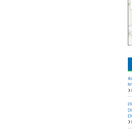
A
N
P
D
E