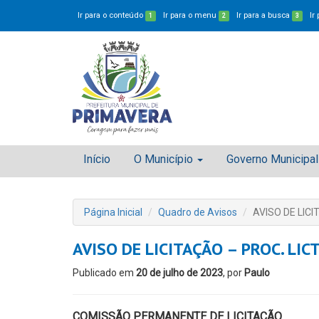
Ir para o conteúdo
Ir para o menu
Ir para a busca
Ir
1
2
3
Início
O Município
Governo Municipal
Página Inicial
Quadro de Avisos
AVISO DE LICI
AVISO DE LICITAÇÃO – PROC. LIC
Publicado em
20 de julho de 2023
, por
Paulo
COMISSÃO PERMANENTE DE LICITAÇÃO