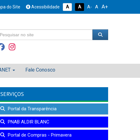
A+
A
pa do Site
Acessibilidade
A
A
A-
ANET
Fale Conosco
SERVIÇOS
Portal da Transparência
PNAB ALDIR BLANC
Portal de Compras - Primavera