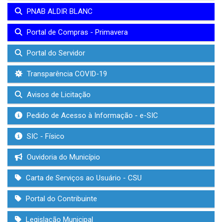
PNAB ALDIR BLANC
Portal de Compras - Primavera
Portal do Servidor
Transparência COVID-19
Avisos de Licitação
Pedido de Acesso à Informação - e-SIC
SIC - Físico
Ouvidoria do Município
Carta de Serviços ao Usuário - CSU
Portal do Contribuinte
Legislação Municipal