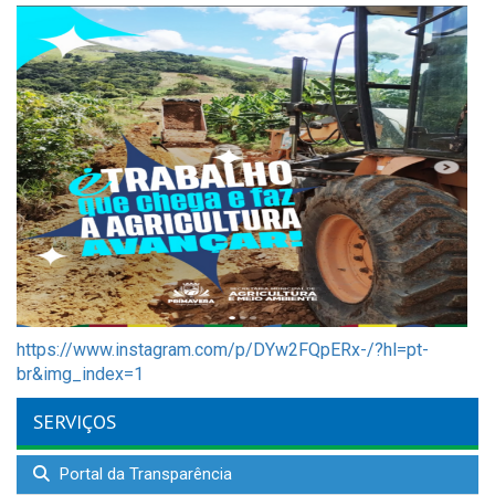
https://www.instagram.com/p/DYw2FQpERx-/?hl=pt-
br&img_index=1
SERVIÇOS
Portal da Transparência