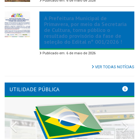
Publicado em: 6 de maio de 2026
A Prefeitura Municipal de
Primavera, por meio da Secretaria
de Cultura, torna público o
resultado provisório da fase de
seleção do Edital nº 001/2026 !
Publicado em: 6 de maio de 2026
VER TODAS NOTÍCIAS
UTILIDADE PÚBLICA
Previous
Nex