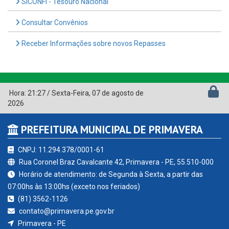
SICONFI - Tesouro Nacional
Consultar Convênios
Receber Informações sobre novos Repasses
Hora:
21:27
/
Sexta-Feira
,
07 de agosto de
2026
PREFEITURA MUNICIPAL DE PRIMAVERA
CNPJ: 11.294.378/0001-61
Rua Coronel Braz Cavalcante 42, Primavera - PE, 55.510-000
Horário de atendimento: de Segunda à Sexta, a partir das
07:00hs às 13:00hs (exceto nos feriados)
(81) 3562-1126
contato@primavera.pe.gov.br
Primavera - PE