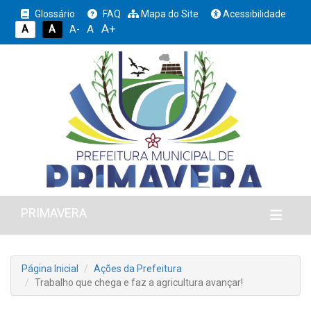
Glossário
FAQ
Mapa do Site
Acessibilidade
A+
A
A
A
A-
PRIMAVERA
Página Inicial
Ações da Prefeitura
Trabalho que chega e faz a agricultura avançar!