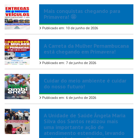
Mais conquistas chegando para
Primavera! 🤩
Publicado em: 10 de junho de 2026
A Carreta da Mulher Pernambucana
está chegando em Primavera!
Publicado em: 7 de junho de 2026
Cuidar do meio ambiente é cuidar
do nosso futuro!
Publicado em: 6 de junho de 2026
A Unidade de Saúde Ângela Maria
Silva dos Santos realizou mais
uma importante ação de
atendimento estendido, levando