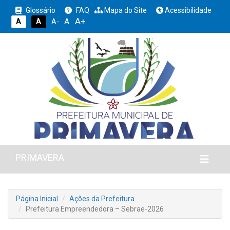
Glossário
FAQ
Mapa do Site
Acessibilidade
A+
A
A
A
A-
PRIMAVERA
Página Inicial
Ações da Prefeitura
Prefeitura Empreendedora – Sebrae-2026