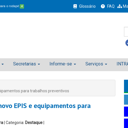
Glossário
FAQ
Ma
 para o rodapé
4
Secretarias
Informe-se
Serviços
INTR
uipamentos para trabalhos preventivos
 novo EPIS e equipamentos para
ra
| Categoria:
Destaque
|