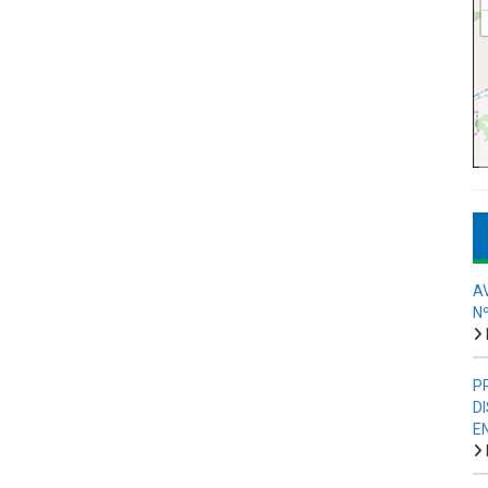
A
N
P
D
E