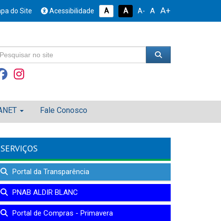
A+
A
pa do Site
Acessibilidade
A
A
A-
ANET
Fale Conosco
SERVIÇOS
Portal da Transparência
PNAB ALDIR BLANC
Portal de Compras - Primavera