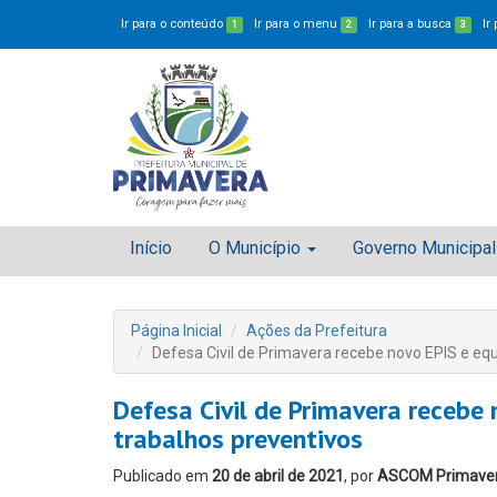
Ir para o conteúdo
Ir para o menu
Ir para a busca
Ir
1
2
3
Início
O Município
Governo Municipal
Página Inicial
Ações da Prefeitura
Defesa Civil de Primavera recebe novo EPIS e eq
Defesa Civil de Primavera recebe
trabalhos preventivos
Publicado em
20 de abril de 2021
, por
ASCOM Primave