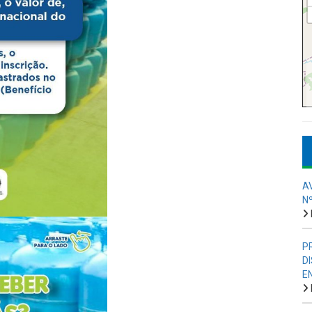
A
N
P
D
E