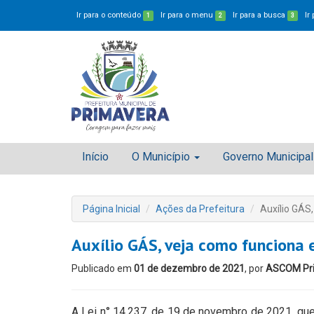
Ir para o conteúdo
Ir para o menu
Ir para a busca
Ir
1
2
3
Início
O Município
Governo Municipal
Página Inicial
Ações da Prefeitura
Auxílio GÁS
Auxílio GÁS, veja como funciona 
Publicado em
01 de dezembro de 2021
, por
ASCOM Pr
A Lei n° 14.237, de 19 de novembro de 2021, que 