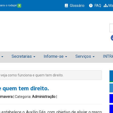
Glossário
FAQ
Ma
 para o rodapé
4
Secretarias
Informe-se
Serviços
INTR
, veja como funciona e quem tem direito.
e quem tem direito.
imavera
| Categoria:
Administração
|
estabelece o Auxílio Gás, com objetivo de aliviar o preço