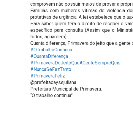
comprovem não possuir meios de prover a própri
Famílias com mulheres vítimas de violência 
protetivas de urgência. A lei estabelece que o au
Para saber quem terá o direito de receber o valo
específico para consulta (Assim que o Ministér
todos, aguardem).
Quanta diferença, Primavera do jeito que a gente
#OTrabalhoContinua
#QuantaDiferença
#PrimaveraDoJeitoQueAGenteSempreQuis
#NuncaSeFezTanto
#PrimaveraFeliz
@prefeitadaysejuliana
Prefeitura Municipal de Primavera.
“O trabalho continua”