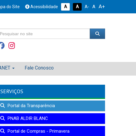
A+
A
pa do Site
Acessibilidade
A
A
A-
ANET
Fale Conosco
SERVIÇOS
Portal da Transparência
PNAB ALDIR BLANC
Portal de Compras - Primavera