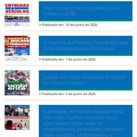
Mais conquistas chegando para
Primavera! 🤩
Publicado em: 10 de junho de 2026
A Carreta da Mulher Pernambucana
está chegando em Primavera!
Publicado em: 7 de junho de 2026
Cuidar do meio ambiente é cuidar
do nosso futuro!
Publicado em: 6 de junho de 2026
A Unidade de Saúde Ângela Maria
Silva dos Santos realizou mais
uma importante ação de
atendimento estendido, levando
mais cuidado, acolhimento e