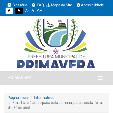
Glossário
FAQ
Mapa do Site
Acessibilidade
A+
A
A
A
A-
PRIMAVERA
Página Inicial
Informativos
Feira Livre é antecipada esta semana, para a sexta-feira,
dia 30 de abril