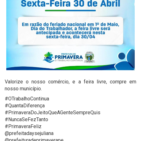
Valorize o nosso comércio, e a feira livre, compre em
nosso município.
#OTrabalhoContinua
#QuantaDiferença
#PrimaveraDoJeitoQueAGenteSempreQuis
#NuncaSeFezTanto
#PrimaveraFeliz
@prefeitadaysejuliana
@prefeituradeprimaverape